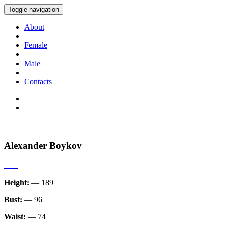
Toggle navigation
About
Female
Male
Contacts
Alexander Boykov
Height:
— 189
Bust:
— 96
Waist:
— 74